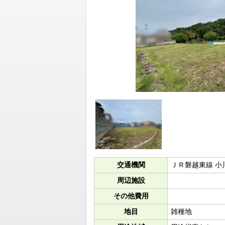
交通機関
ＪＲ磐越東線 小
周辺施設
その他費用
地目
雑種地