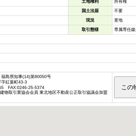
土地権利
所有権
国土法届
不要
現況
更地
取引態様
専属専任媒
島県知事(14)第80050号
字紅葉町43-3
この
65
FAX:0246-25-5374
地建物取引業協会会員 東北地区不動産公正取引協議会加盟