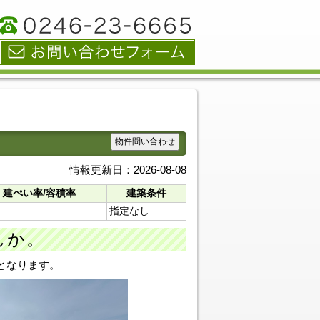
物件問い合わせ
情報更新日：2026-08-08
建ぺい率/容積率
建築条件
指定なし
んか。
となります。