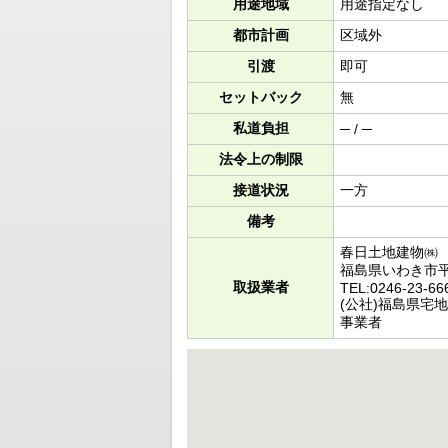
用途地域
用途指定なし
都市計画
区域外
引渡
即可
セットバック
無
私道負担
─ / ─
法令上の制限
接道状況
一方
備考
春日土地建物㈱ 福
福島県いわき市平
取扱業者
TEL:
0246-23-66
(公社)福島県宅
事業者