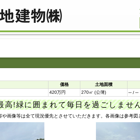
価格
土地面積
420万円
270㎡ (公簿)
─ / ─
最高!緑に囲まれて毎日を過ごしませ
容や画像等は全て現況優先とさせていただきます。各画像は参考図