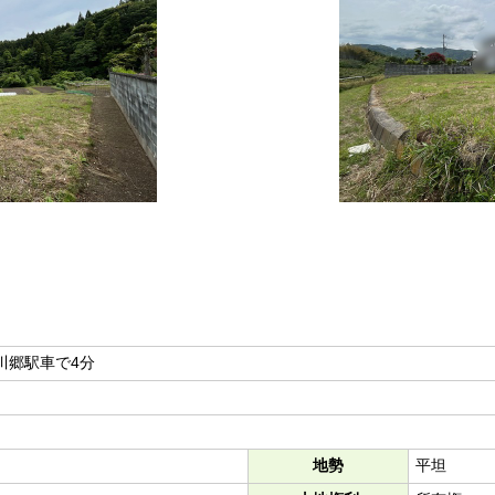
川郷駅車で4分
地勢
平坦