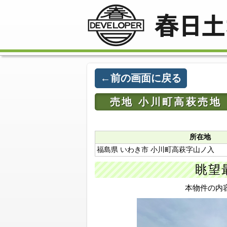
←前の画面に戻る
売地 小川町高萩売地
所在地
福島県 いわき市 小川町高萩字山ノ入
眺望
本物件の内